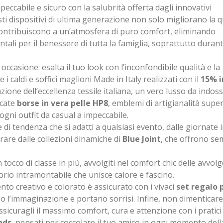
ccabile e sicuro con la salubrità offerta dagli innovativi
sti dispositivi di ultima generazione non solo migliorano la q
 contribuiscono a un’atmosfera di puro comfort, eliminando
ntali per il benessere di tutta la famiglia, soprattutto durant
occasione: esalta il tuo look con l’inconfondibile qualità e la
e i caldi e soffici maglioni Made in Italy realizzati con il
15% i
ione dell’eccellenza tessile italiana, un vero lusso da indoss
icate
borse in vera pelle HP8
, emblemi di artigianalità supe
ogni outfit da casual a impeccabile.
di tendenza che si adatti a qualsiasi evento, dalle giornate 
spirare dalle collezioni dinamiche di
Blue Joint
, che offrono sem
occo di classe in più, avvolgiti nel comfort chic delle avvolg
orio intramontabile che unisce calore e fascino.
imento creativo e colorato è assicurato con i vivaci
set regalo 
no l’immaginazione e portano sorrisi. Infine, non dimenticare 
icuragli il massimo comfort, cura e attenzione con i pratici
nds
, pensati per coccolare il tuo amico in ogni momento dell