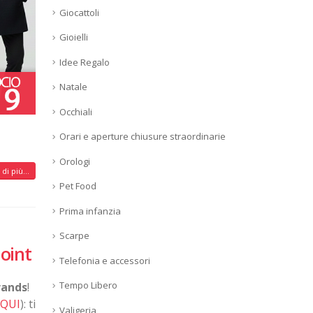
Giocattoli
Gioielli
Idee Regalo
Natale
Occhiali
Orari e aperture chiusure straordinarie
Orologi
di più...
Pet Food
Prima infanzia
Scarpe
Joint
Telefonia e accessori
Tempo Libero
rands
!
 QUI
): ti
Valigeria