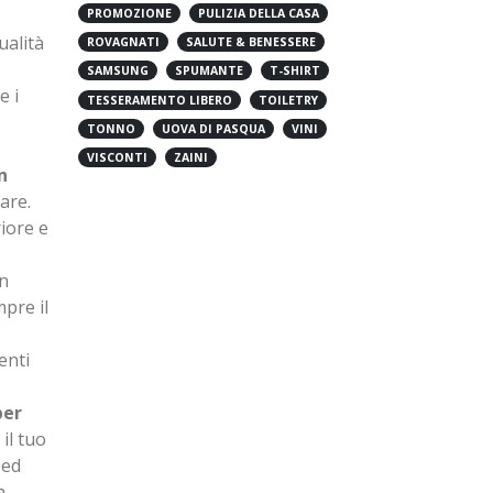
PROMOZIONE
PULIZIA DELLA CASA
ualità
ROVAGNATI
SALUTE & BENESSERE
SAMSUNG
SPUMANTE
T-SHIRT
e i
TESSERAMENTO LIBERO
TOILETRY
TONNO
UOVA DI PASQUA
VINI
VISCONTI
ZAINI
n
are.
riore e
in
pre il
enti
per
il tuo
 ed
a