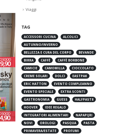
Viaggi
TAG
ACCESSORI CUCINA
ALCOLICI
AUTUNNO/INVERNO
BELLEZZA E CURA DEL CORPO
BEVANDE
BIRRA
CAFFÈ
CAFFÈ BORBONE
CAMICIE
CAMOMILLA
CIOCCOLATO
CREME SOLARI
DOLCI
EASTPAK
ERIC HATTON
EVENTO COMPLEANNO
EVENTO SPECIALE
EXTRA SCONTI
GASTRONOMIA
GUESS
HALFPAST8
HOOVER
IDEE REGALO
INTEGRATORI ALIMENTARI
NAPAPIJRI
NOVI
OROLOGI
PASQUA
PASTA
PRIMAVERA/ESTATE
PROFUMI