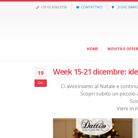
+39 02 83623356
CONTATTACI
DOVE SIAM
HOME
NOVITÀ E OFFE
Week 15-21 dicembre: ide
19
Dic
Ci avviciniamo al Natale e continu
Scopri subito un piccolo 
Sc
Vieni in 