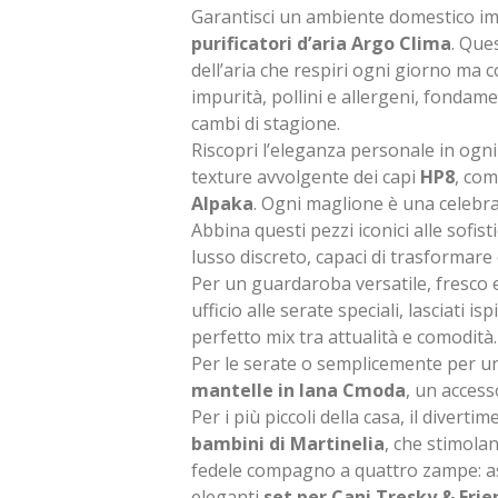
Garantisci un ambiente domestico impe
purificatori d’aria Argo Clima
. Que
dell’aria che respiri ogni giorno ma
impurità, pollini e allergeni, fondame
cambi di stagione.
Riscopri l’eleganza personale in ogni 
texture avvolgente dei capi
HP8
, com
Alpaka
. Ogni maglione è una celebraz
Abbina questi pezzi iconici alle sofist
lusso discreto, capaci di trasformare 
Per un guardaroba versatile, fresco e 
ufficio alle serate speciali, lasciati i
perfetto mix tra attualità e comodità.
Per le serate o semplicemente per un t
mantelle in lana Cmoda
, un access
Per i più piccoli della casa, il divert
bambini di Martinelia
, che stimola
fedele compagno a quattro zampe: ass
eleganti
set per Cani Tresky & Frie