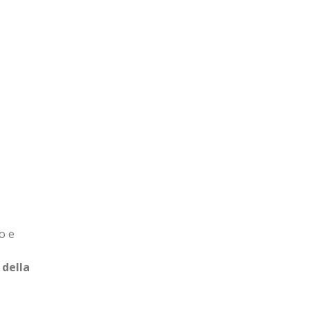
o e
 della