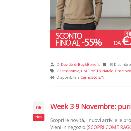
Di
Davide di Buy&Benefit
19 Dicembre
Gastronomia
,
HALFPAST8
,
Natale
,
Promozi
Disponibile a
Cernusco s/N
Week 3-9 Novembre: purifi
06
Nov
Scopri le novità, i nuovi arrivi e le 
Vieni in negozio (
SCOPRI COME RAG