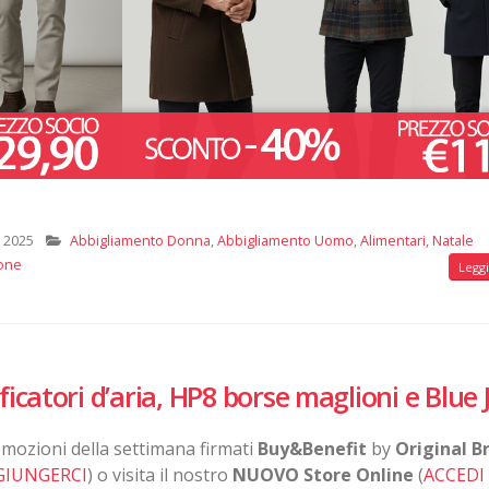
 2025
Abbigliamento Donna
,
Abbigliamento Uomo
,
Alimentari
,
Natale
one
Leggi 
catori d’aria, HP8 borse maglioni e Blue 
promozioni della settimana firmati
Buy&Benefit
by
Original B
GIUNGERCI
) o visita il nostro
NUOVO Store Online
(
ACCEDI