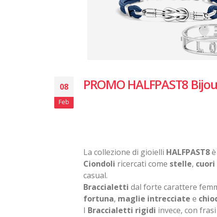
PROMO HALFPAST8 Bijoux
08
Feb
La collezione di gioielli
HALFPAST8
è
Ciondoli
ricercati come
stelle
,
cuori
casual.
Braccialetti
dal forte carattere femm
fortuna
,
maglie intrecciate
e
chio
I
Braccialetti rigidi
invece, con frasi