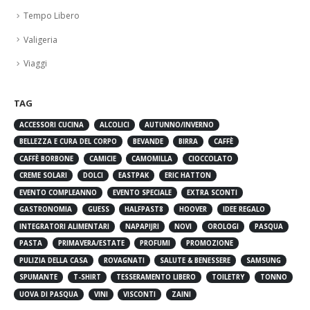
Tempo Libero
Valigeria
Viaggi
TAG
ACCESSORI CUCINA
ALCOLICI
AUTUNNO/INVERNO
BELLEZZA E CURA DEL CORPO
BEVANDE
BIRRA
CAFFÈ
CAFFÈ BORBONE
CAMICIE
CAMOMILLA
CIOCCOLATO
CREME SOLARI
DOLCI
EASTPAK
ERIC HATTON
EVENTO COMPLEANNO
EVENTO SPECIALE
EXTRA SCONTI
GASTRONOMIA
GUESS
HALFPAST8
HOOVER
IDEE REGALO
INTEGRATORI ALIMENTARI
NAPAPIJRI
NOVI
OROLOGI
PASQUA
PASTA
PRIMAVERA/ESTATE
PROFUMI
PROMOZIONE
PULIZIA DELLA CASA
ROVAGNATI
SALUTE & BENESSERE
SAMSUNG
SPUMANTE
T-SHIRT
TESSERAMENTO LIBERO
TOILETRY
TONNO
UOVA DI PASQUA
VINI
VISCONTI
ZAINI