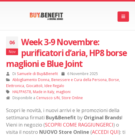
Week 3-9 Novembre:
06
purificatori d’aria, HP8 borse
Nov
maglioni e Blue Joint
Di
Samuele di Buy&Benefit
6 Novembre 2025
Abbigliamento Donna
,
Benessere e Cura della Persona
,
Borse
,
Elettronica
,
Giocattoli
,
Idee Regalo
HALFPAST8
,
Made in Italy
,
maglioni
Disponibile a
Cernusco s/N
,
Store Online
Scopri le novità, i nuovi arrivi e le promozioni della
settimana firmati
Buy&Benefit
by
Original Brands
!
Vieni in negozio (
SCOPRI COME RAGGIUNGERCI
) o
visita il nostro
NUOVO Store Online
(
ACCEDI QUI
): ti