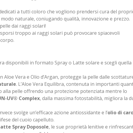
edicati a tutti coloro che vogliono prendersi cura del propr
n modo naturale, coniugando qualità, innovazione e prezzo.
pelle dai raggi solari!
esporsi troppo ai raggi solari può provocare spiacevoli
 corpo.
ra disponibili in formato Spray o Latte solare e scegli quella
on Aloe Vera e Olio d’Argan, protegge la pelle dalle scottatur
aturale
. L’Aloe Vera Equilibra, contenuta in importanti quant
evo alla pelle offrendo una protezione potenziata mentre lo
SUN-UV® Complex
, dalla massima fotostabilità, migliora la 
nvece svolge un’efficace azione antiossidante e l’
olio di car
ifese del cuoio capelluto.
Latte Spray Doposole
, le sue proprietà lenitive e rinfrescant