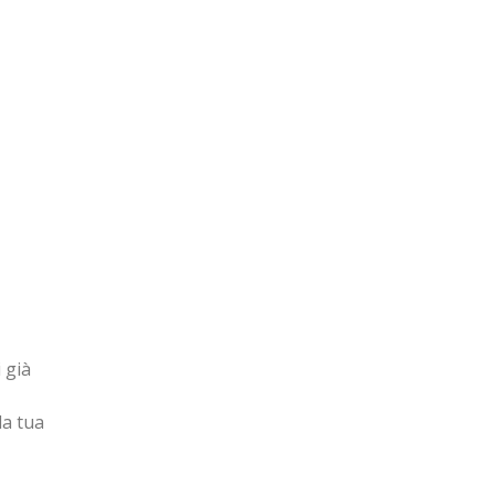
 già
la tua