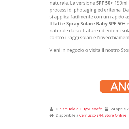
naturale. La versione
SPF 50+
150ml p
processi di photaging ed eritema. Dal
si applica facilmente con un rapido 
Il
latte Spray Solare Baby SPF 50+
è
naturale da scottature ed eritemi sol
contro i raggi solari e l’invecchiam
Vieni in negozio o visita il nostro Sto
Di
Samuele di Buy&Benefit
24 Aprile 
Disponibile a
Cernusco s/N
,
Store Online