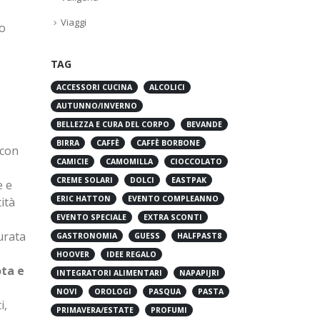
Viaggi
io
TAG
ACCESSORI CUCINA
ALCOLICI
AUTUNNO/INVERNO
BELLEZZA E CURA DEL CORPO
BEVANDE
BIRRA
CAFFÈ
CAFFÈ BORBONE
 con
CAMICIE
CAMOMILLA
CIOCCOLATO
CREME SOLARI
DOLCI
EASTPAK
e e
ERIC HATTON
EVENTO COMPLEANNO
ità
EVENTO SPECIALE
EXTRA SCONTI
durata
GASTRONOMIA
GUESS
HALFPAST8
HOOVER
IDEE REGALO
ota e
INTEGRATORI ALIMENTARI
NAPAPIJRI
NOVI
OROLOGI
PASQUA
PASTA
i,
PRIMAVERA/ESTATE
PROFUMI