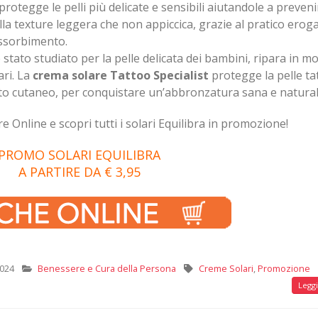
rotegge le pelli più delicate e sensibili aiutandole a preveni
la texture leggera che non appiccica, grazie al pratico erog
assorbimento.
 stato studiato per la pelle delicata dei bambini, ripara in m
ari. La
crema solare Tattoo Specialist
protegge la pelle ta
ento cutaneo, per conquistare un’abbronzatura sana e natural
re Online e scopri tutti i solari Equilibra in promozione!
PROMO SOLARI EQUILIBRA
A PARTIRE DA € 3,95
2024
Benessere e Cura della Persona
Creme Solari
,
Promozione
Leggi 