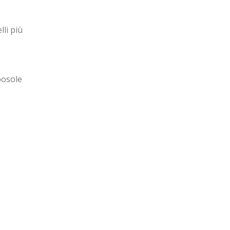
lli più
posole