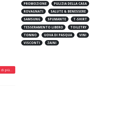
PROMOZIONE
PULIZIA DELLA CASA
ROVAGNATI
SALUTE & BENESSERE
SAMSUNG
SPUMANTE
T-SHIRT
TESSERAMENTO LIBERO
TOILETRY
TONNO
UOVA DI PASQUA
VINI
VISCONTI
ZAINI
di più...