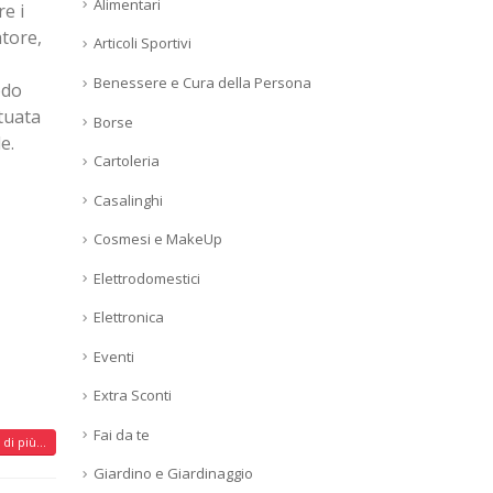
Alimentari
re i
atore,
Articoli Sportivi
Benessere e Cura della Persona
odo
tuata
Borse
e.
Cartoleria
Casalinghi
Cosmesi e MakeUp
Elettrodomestici
Elettronica
Eventi
Extra Sconti
Fai da te
di più...
Giardino e Giardinaggio