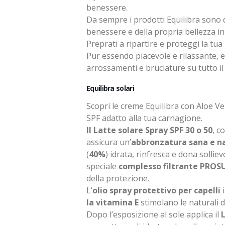
benessere.
Da sempre i prodotti Equilibra sono d
benessere e della propria bellezza i
Preprati a ripartire e proteggi la tua 
Pur essendo piacevole e rilassante, 
arrossamenti e bruciature su tutto il
Equilibra solari
Scopri le creme Equilibra con Aloe Ve
SPF adatto alla tua carnagione.
Il Latte solare Spray SPF 30 o 50
, c
assicura un’
abbronzatura sana e n
(
40%
) idrata, rinfresca e dona solli
speciale
complesso filtrante PRO
della protezione.
L’
olio spray protettivo per capelli
i
la vitamina E
stimolano le naturali d
Dopo l’esposizione al sole applica il