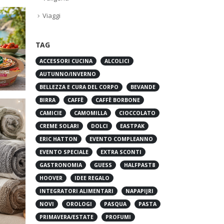
Viaggi
TAG
ACCESSORI CUCINA
ALCOLICI
AUTUNNO/INVERNO
BELLEZZA E CURA DEL CORPO
BEVANDE
BIRRA
CAFFÈ
CAFFÈ BORBONE
CAMICIE
CAMOMILLA
CIOCCOLATO
CREME SOLARI
DOLCI
EASTPAK
ERIC HATTON
EVENTO COMPLEANNO
EVENTO SPECIALE
EXTRA SCONTI
GASTRONOMIA
GUESS
HALFPAST8
HOOVER
IDEE REGALO
INTEGRATORI ALIMENTARI
NAPAPIJRI
NOVI
OROLOGI
PASQUA
PASTA
PRIMAVERA/ESTATE
PROFUMI