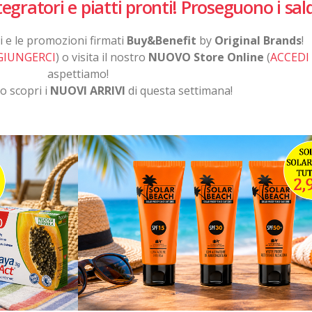
tegratori e piatti pronti! Proseguono i sald
vi e le promozioni firmati
Buy&Benefit
by
Original Brands
!
GIUNGERCI
) o visita il nostro
NUOVO Store Online
(
ACCEDI
aspettiamo!
o scopri i
NUOVI ARRIVI
di questa settimana!