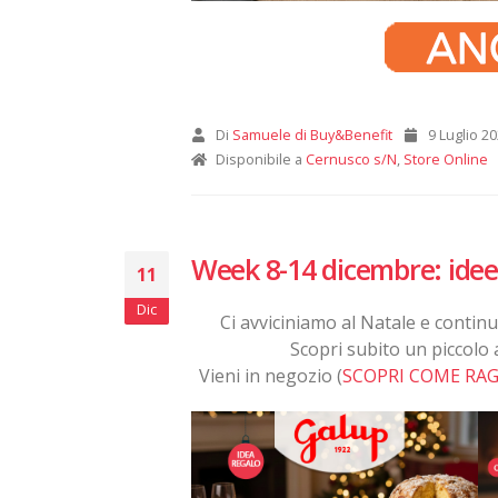
Di
Samuele di Buy&Benefit
9 Luglio 2
Disponibile a
Cernusco s/N
,
Store Online
Week 8-14 dicembre: idee 
11
Dic
Ci avviciniamo al Natale e continu
Scopri subito un piccolo 
Vieni in negozio (
SCOPRI COME RA