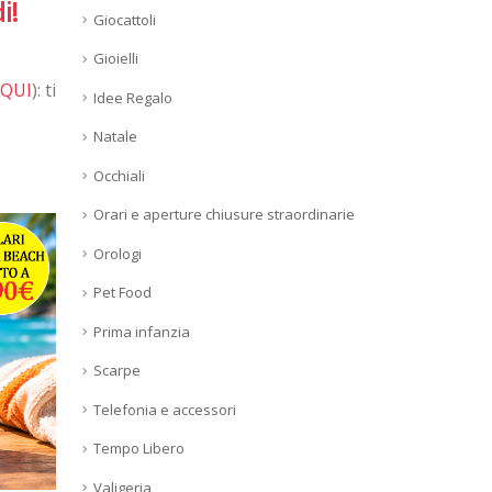
i!
Giocattoli
Gioielli
 QUI
): ti
Idee Regalo
Natale
Occhiali
Orari e aperture chiusure straordinarie
Orologi
Pet Food
Prima infanzia
Scarpe
Telefonia e accessori
Tempo Libero
Valigeria