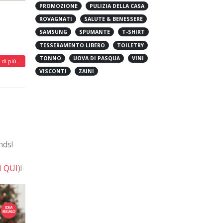
PROMOZIONE
PULIZIA DELLA CASA
ROVAGNATI
SALUTE & BENESSERE
SAMSUNG
SPUMANTE
T-SHIRT
TESSERAMENTO LIBERO
TOILETRY
TONNO
UOVA DI PASQUA
VINI
di più...
VISCONTI
ZAINI
nds!
I QUI
)!