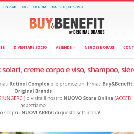
O
LUN.-SAB. 10:00 - 19:00 DOM. 10.00-13.00|14.30-19.00
RTE
DIVENTARE SOCIO
AZIENDE
NEGOZI E ORARI
CONT
 solari, creme corpo e viso, shampoo, sier
rmati
Retinol Complex
e le promozioni firmati
Buy&Benefit
Original Brands
!
GIUNGERCI
) o visita il nostro
NUOVO Store Online
(
ACCEDI
aspettiamo!
o scopri i
NUOVI ARRIVI
di questa settimana!