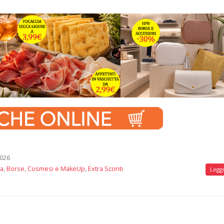
2026
na
,
Borse
,
Cosmesi e MakeUp
,
Extra Sconti
Leggi 