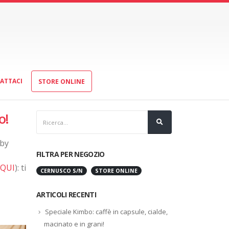
ATTACI
STORE ONLINE
o!
by
FILTRA PER NEGOZIO
 QUI
): ti
CERNUSCO S/N
STORE ONLINE
ARTICOLI RECENTI
Speciale Kimbo: caffè in capsule, cialde,
macinato e in grani!