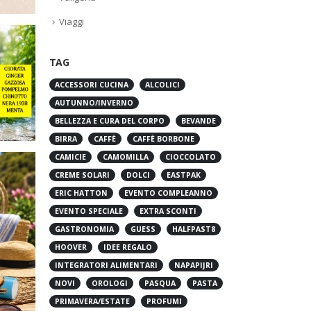
Viaggi
TAG
ACCESSORI CUCINA
ALCOLICI
AUTUNNO/INVERNO
BELLEZZA E CURA DEL CORPO
BEVANDE
BIRRA
CAFFÈ
CAFFÈ BORBONE
CAMICIE
CAMOMILLA
CIOCCOLATO
CREME SOLARI
DOLCI
EASTPAK
ERIC HATTON
EVENTO COMPLEANNO
EVENTO SPECIALE
EXTRA SCONTI
GASTRONOMIA
GUESS
HALFPAST8
HOOVER
IDEE REGALO
INTEGRATORI ALIMENTARI
NAPAPIJRI
NOVI
OROLOGI
PASQUA
PASTA
PRIMAVERA/ESTATE
PROFUMI