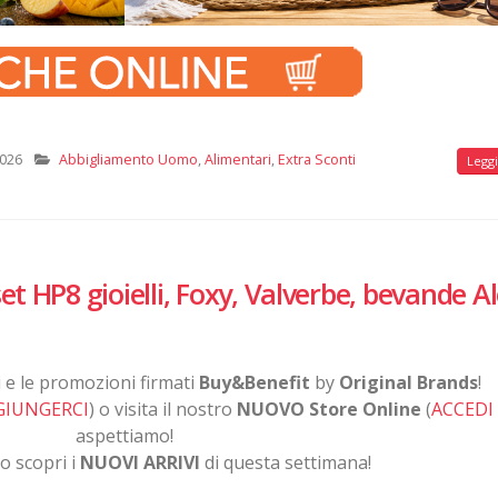
2026
Abbigliamento Uomo
,
Alimentari
,
Extra Sconti
Leggi 
et HP8 gioielli, Foxy, Valverbe, bevande Al
di e le promozioni firmati
Buy&Benefit
by
Original Brands
!
GIUNGERCI
) o visita il nostro
NUOVO Store Online
(
ACCEDI
aspettiamo!
o scopri i
NUOVI ARRIVI
di questa settimana!