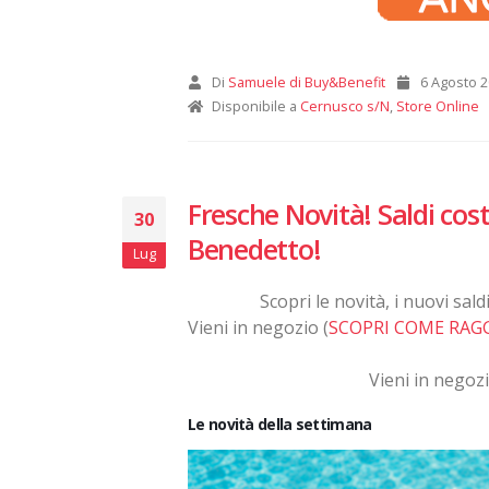
Di
Samuele di Buy&Benefit
6 Agosto 
Disponibile a
Cernusco s/N
,
Store Online
Fresche Novità! Saldi co
30
Benedetto!
Lug
Scopri le novità, i nuovi sal
Vieni in negozio (
SCOPRI COME RAG
Vieni in negozi
Le novità della settimana