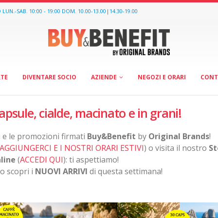
O
LUN.-SAB. 10:00 - 19:00 DOM. 10.00-13.00|14.30-19.00
RTE
DIVENTARE SOCIO
AZIENDE
NEGOZI E ORARI
CONT
apsule, cialde, macinato e in grani!
di e le promozioni firmati
Buy&Benefit
by
Original Brands
!
AGGIUNGERCI E I NOSTRI ORARI ESTIVI
) o visita il nostro
St
line
(
ACCEDI QUI
): ti aspettiamo!
o scopri i
NUOVI ARRIVI
di questa settimana!