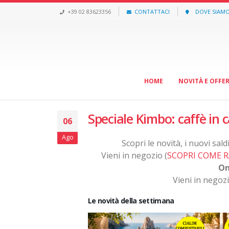
+39 02 83623356
CONTATTACI
DOVE SIAM
HOME
NOVITÀ E OFFE
Speciale Kimbo: caffè in c
06
Ago
Scopri le novità, i nuovi sal
Vieni in negozio (
SCOPRI COME R
On
Vieni in negozi
Le novità della settimana