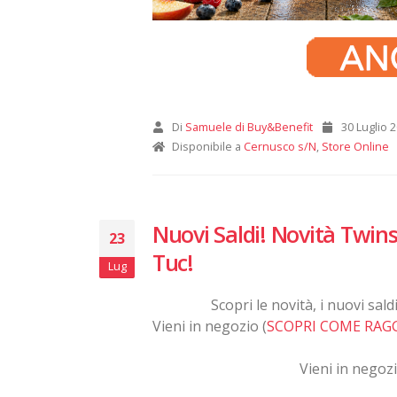
Di
Samuele di Buy&Benefit
30 Luglio 
Disponibile a
Cernusco s/N
,
Store Online
Nuovi Saldi! Novità Twins
23
Tuc!
Lug
Scopri le novità, i nuovi sal
Vieni in negozio (
SCOPRI COME RAG
Vieni in negozi