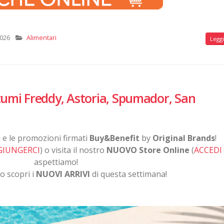
2026
Alimentari
Leggi 
stumi Freddy, Astoria, Spumador, San
di e le promozioni firmati
Buy&Benefit
by
Original Brands
!
GIUNGERCI
) o visita il nostro
NUOVO Store Online
(
ACCEDI
aspettiamo!
o scopri i
NUOVI ARRIVI
di questa settimana!