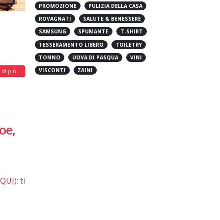
PROMOZIONE
PULIZIA DELLA CASA
ROVAGNATI
SALUTE & BENESSERE
SAMSUNG
SPUMANTE
T-SHIRT
TESSERAMENTO LIBERO
TOILETRY
TONNO
UOVA DI PASQUA
VINI
VISCONTI
ZAINI
di più...
oe,
 QUI
): ti