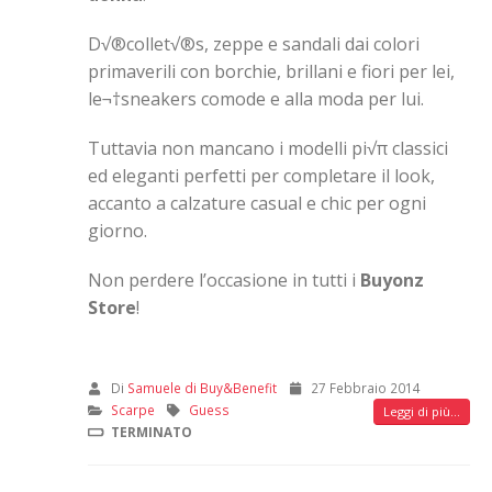
D√®collet√®s, zeppe e sandali dai colori
primaverili con borchie, brillani e fiori per lei,
le¬†sneakers comode e alla moda per lui.
Tuttavia non mancano i modelli pi√π classici
ed eleganti perfetti per completare il look,
accanto a calzature casual e chic per ogni
giorno.
Non perdere l’occasione in tutti i
Buyonz
Store
!
Di
Samuele di Buy&Benefit
27 Febbraio 2014
Scarpe
Guess
Leggi di più...
TERMINATO