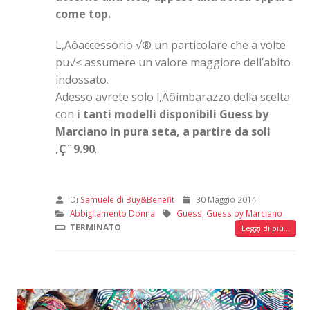
come top.
L‚Äôaccessorio √® un particolare che a volte
pu√≤ assumere un valore maggiore dell’abito
indossato.
Adesso avrete solo l‚Äôimbarazzo della scelta
con
i tanti modelli disponibili Guess by
Marciano in pura seta, a partire da soli
‚Ç¨9.90
.
Di
Samuele di Buy&Benefit
30 Maggio 2014
Abbigliamento Donna
Guess
,
Guess by Marciano
TERMINATO
Leggi di più...