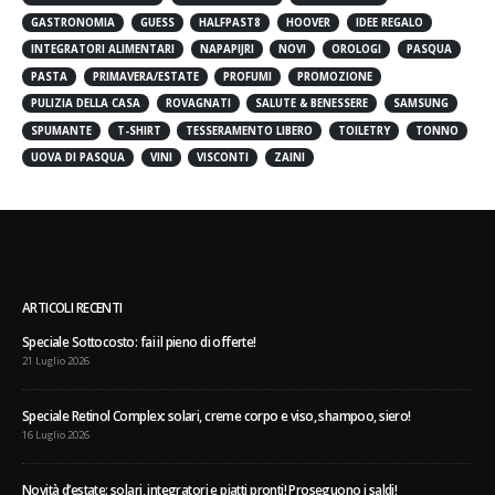
GASTRONOMIA
GUESS
HALFPAST8
HOOVER
IDEE REGALO
INTEGRATORI ALIMENTARI
NAPAPIJRI
NOVI
OROLOGI
PASQUA
PASTA
PRIMAVERA/ESTATE
PROFUMI
PROMOZIONE
PULIZIA DELLA CASA
ROVAGNATI
SALUTE & BENESSERE
SAMSUNG
SPUMANTE
T-SHIRT
TESSERAMENTO LIBERO
TOILETRY
TONNO
UOVA DI PASQUA
VINI
VISCONTI
ZAINI
ARTICOLI RECENTI
Speciale Sottocosto: fai il pieno di offerte!
21 Luglio 2026
Speciale Retinol Complex: solari, creme corpo e viso, shampoo, siero!
16 Luglio 2026
Novità d’estate: solari, integratori e piatti pronti! Proseguono i saldi!