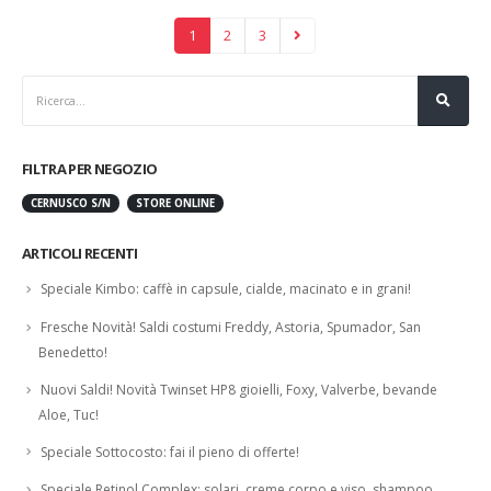
1
2
3
FILTRA PER NEGOZIO
CERNUSCO S/N
STORE ONLINE
ARTICOLI RECENTI
Speciale Kimbo: caffè in capsule, cialde, macinato e in grani!
Fresche Novità! Saldi costumi Freddy, Astoria, Spumador, San
Benedetto!
Nuovi Saldi! Novità Twinset HP8 gioielli, Foxy, Valverbe, bevande
Aloe, Tuc!
Speciale Sottocosto: fai il pieno di offerte!
Speciale Retinol Complex: solari, creme corpo e viso, shampoo,