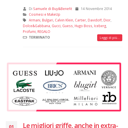
Di
Samuele di Buy&Benefit
14 Novembre 2014
Cosmesi e MakeUp
Armani
,
Bulgari
,
Calvin Klein
,
Cartier
,
Davidoff
,
Dior
,
Dolce&Gabbana
,
Gucci
,
Guess
,
Hugo Boss
,
Iceberg
,
Profumi
,
REGALO
TERMINATO
Leggi di più...
Le migliori griffe, anche in extra-
01