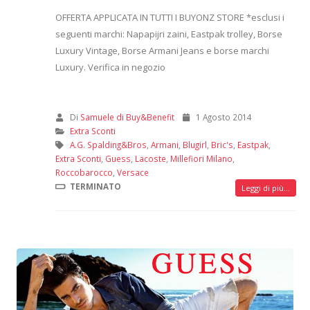
OFFERTA APPLICATA IN TUTTI I BUYONZ STORE *esclusi i
seguenti marchi: Napapijri zaini, Eastpak trolley, Borse
Luxury Vintage, Borse Armani Jeans e borse marchi
Luxury. Verifica in negozio
Di
Samuele di Buy&Benefit
1 Agosto 2014
Extra Sconti
A.G. Spalding&Bros
,
Armani
,
Blugirl
,
Bric's
,
Eastpak
,
Extra Sconti
,
Guess
,
Lacoste
,
Millefiori Milano
,
Roccobarocco
,
Versace
TERMINATO
Leggi di più...