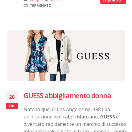
Leggi di più...
TERMINATO
GUESS abbigliamento donna
20
Ott
Nato in quel di Los Angeles nel 1981 da
un’intuizione dei fratelli Marciano,
GUESS
è
diventato rapidamente un marchio di successo
internazionale e noto in tutto il mondo. I punti