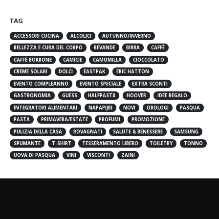
TAG
ACCESSORI CUCINA
ALCOLICI
AUTUNNO/INVERNO
BELLEZZA E CURA DEL CORPO
BEVANDE
BIRRA
CAFFÈ
CAFFÈ BORBONE
CAMICIE
CAMOMILLA
CIOCCOLATO
CREME SOLARI
DOLCI
EASTPAK
ERIC HATTON
EVENTO COMPLEANNO
EVENTO SPECIALE
EXTRA SCONTI
GASTRONOMIA
GUESS
HALFPAST8
HOOVER
IDEE REGALO
INTEGRATORI ALIMENTARI
NAPAPIJRI
NOVI
OROLOGI
PASQUA
PASTA
PRIMAVERA/ESTATE
PROFUMI
PROMOZIONE
PULIZIA DELLA CASA
ROVAGNATI
SALUTE & BENESSERE
SAMSUNG
SPUMANTE
T-SHIRT
TESSERAMENTO LIBERO
TOILETRY
TONNO
UOVA DI PASQUA
VINI
VISCONTI
ZAINI