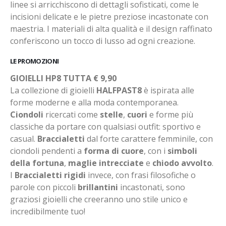
linee si arricchiscono di dettagli sofisticati, come le
incisioni delicate e le pietre preziose incastonate con
maestria. I materiali di alta qualità e il design raffinato
conferiscono un tocco di lusso ad ogni creazione.
LE PROMOZIONI
GIOIELLI HP8 TUTTA € 9,90
La collezione di gioielli
HALFPAST8
è ispirata alle
forme moderne e alla moda contemporanea.
Ciondoli
ricercati come
stelle
,
cuori
e forme più
classiche da portare con qualsiasi outfit: sportivo e
casual.
Braccialetti
dal forte carattere femminile, con
ciondoli pendenti a
forma di cuore
, con i
simboli
della fortuna
,
maglie intrecciate
e
chiodo avvolto
.
I
Braccialetti rigidi
invece, con frasi filosofiche o
parole con piccoli
brillantini
incastonati, sono
graziosi gioielli che creeranno uno stile unico e
incredibilmente tuo!