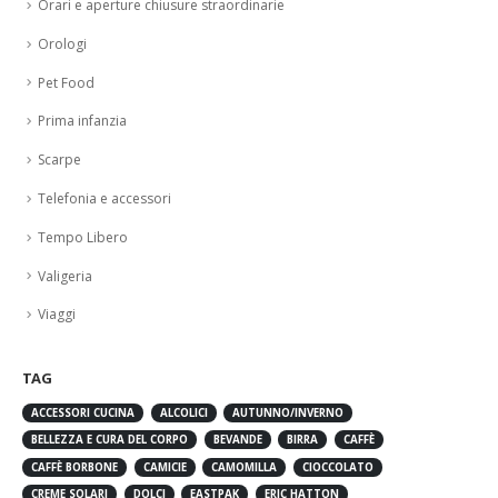
Orari e aperture chiusure straordinarie
Orologi
Pet Food
Prima infanzia
Scarpe
Telefonia e accessori
Tempo Libero
Valigeria
Viaggi
TAG
ACCESSORI CUCINA
ALCOLICI
AUTUNNO/INVERNO
BELLEZZA E CURA DEL CORPO
BEVANDE
BIRRA
CAFFÈ
CAFFÈ BORBONE
CAMICIE
CAMOMILLA
CIOCCOLATO
CREME SOLARI
DOLCI
EASTPAK
ERIC HATTON