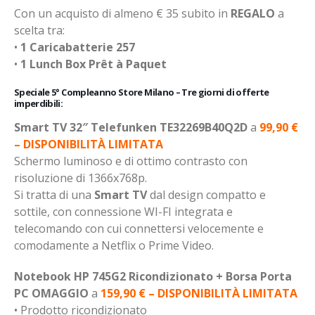
Con un acquisto di almeno € 35 subito in
REGALO
a
scelta tra:
•
1 Caricabatterie 257
•
1 Lunch Box Prêt à Paquet
Speciale 5° Compleanno Store Milano – Tre giorni di offerte
imperdibili:
Smart TV 32″ Telefunken TE32269B40Q2D
a
99,90 €
– D
ISPONIBILITÀ LIMITATA
Schermo luminoso e di ottimo contrasto con
risoluzione di 1366x768p.
Si tratta di una
Smart TV
dal design compatto e
sottile, con connessione WI-FI integrata e
telecomando con cui connettersi velocemente e
comodamente a Netflix o Prime Video.
Notebook HP 745G2 Ricondizionato + Borsa Porta
PC
OMAGGIO
a
159,90 € – DISPONIBILITÀ LIMITATA
• Prodotto ricondizionato