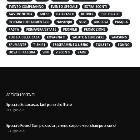
EVENTO COMPLEANNO
EVENTO SPECIALE
EXTRA SCONTI
GASTRONOMIA
GUESS
HALFPAST8
HOOVER
IDEE REGALO
INTEGRATORI ALIMENTARI
NAPAPIJRI
NOVI
OROLOGI
PASQUA
PASTA
PRIMAVERA/ESTATE
PROFUMI
PROMOZIONE
PULIZIA DELLA CASA
ROVAGNATI
SALUTE & BENESSERE
SAMSUNG
SPUMANTE
T-SHIRT
TESSERAMENTO LIBERO
TOILETRY
TONNO
UOVA DI PASQUA
VINI
VISCONTI
ZAINI
ARTICOLI RECENTI
Speciale Sottocosto: fai il pieno di offerte!
21 Luglio 2026
Speciale Retinol Complex: solari, creme corpo e viso, shampoo, siero!
16 Luglio 2026