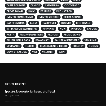
CAFFÈ BORBONE
CAMICIE
CAMOMILLA
CIOCCOLATO
CREME SOLARI
DOLCI
EASTPAK
ERIC HATTON
EVENTO COMPLEANNO
EVENTO SPECIALE
EXTRA SCONTI
GASTRONOMIA
GUESS
HALFPAST8
HOOVER
IDEE REGALO
INTEGRATORI ALIMENTARI
NAPAPIJRI
NOVI
OROLOGI
PASQUA
PASTA
PRIMAVERA/ESTATE
PROFUMI
PROMOZIONE
PULIZIA DELLA CASA
ROVAGNATI
SALUTE & BENESSERE
SAMSUNG
SPUMANTE
T-SHIRT
TESSERAMENTO LIBERO
TOILETRY
TONNO
UOVA DI PASQUA
VINI
VISCONTI
ZAINI
ARTICOLI RECENTI
Speciale Sottocosto: fai il pieno di offerte!
21 Luglio 2026