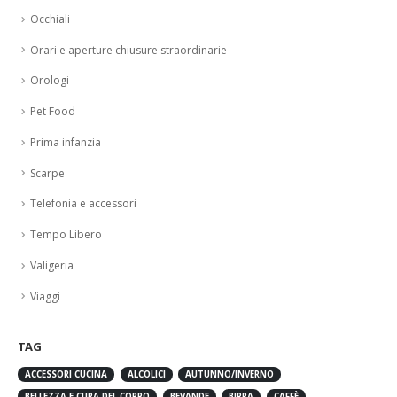
Occhiali
Orari e aperture chiusure straordinarie
Orologi
Pet Food
Prima infanzia
Scarpe
Telefonia e accessori
Tempo Libero
Valigeria
Viaggi
TAG
ACCESSORI CUCINA
ALCOLICI
AUTUNNO/INVERNO
BELLEZZA E CURA DEL CORPO
BEVANDE
BIRRA
CAFFÈ